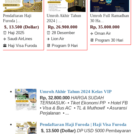
Pendaftaran Haji
Umroh Akhir Tahun
Umroh Full Ramadhan
Furoda |...
2024 | ...
30 Ha...
$, 13.500 (Dollar)
Rp, 26.900.000
Rp, 35.000.000
⏰ Haji 2025
⏰ 28 Desember
✈️ Oman Air
✈️ Saudi AirLines
✈️ Lion Air
📆 Program 30 Hari
🕋 Haji Visa Furoda
📆 Program 9 Hari
Umroh Akhir Tahun 2024 Kelas VIP
Rp, 32.800.000
HARGA SUDAH
TERMASUK- • Tiket Ekonomi PP • Hotel FB
• Visa & Bus AC • TL & Muthowif • Asuransi
Perjalanan • ...
Pendaftaran Haji Furoda | Haji Visa Furoda
$, 13.500 (Dollar)
DP USD 5000 Pembayaran