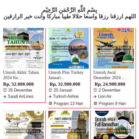
بِسْمِ اللَّهِ الرَّحْمَنِ الرَّحِيْم
اللهم ارزقنا رزقا واسعا حلالا طيبا مباركا وأنت خير الرازقين
Umroh Akhir Tahun
Umroh Plus Turkey
Umroh Awal
2024 Ke...
Januari...
Desember 2024 ...
Rp, 32.800.000
Rp, 32.900.000
Rp, 24.900.000
⏰ 26 Desember
⏰ 20 Januari
⏰ 2 Desember
✈️ Saudi AirLines
✈️ Turkish Airline
✈️ Lion Air
📆 Program 13 Hari
📆 Program 9 Hari