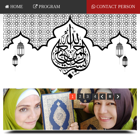
HOME
PROGRAM
CONTACT PERSON
1
2
3
4