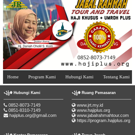
Home
Program Kami
Hubungi Kami
Tentang Kami
꧁☬ Hubungi Kami
꧁☬ Ruang Pemasaran
0852-8073-7149
www.jrt.my.id
0851-8310-7149
www.hajiplus.org
hajiplus.org@gmail.com
www.jabalrahmahtour.com
https://program.hajiplus.org