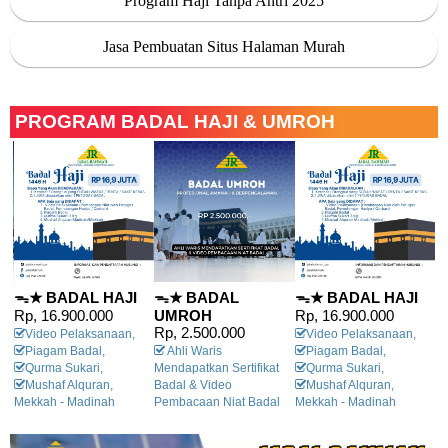
Program Haji Tanpa Antri 2025
Jasa Pembuatan Situs Halaman Murah
PROGRAM BADAL HAJI & UMROH
ᯓ★ BADAL HAJI
ᯓ★ BADAL
ᯓ★ BADAL HAJI
ᯓ
Rp, 16.900.000
UMROH
Rp, 16.900.000
U
Rp, 2.500.000
R
Video Pelaksanaan,
Video Pelaksanaan,
Piagam Badal,
Ahli Waris
Piagam Badal,
Qurma Sukari,
Mendapatkan Sertifikat
Qurma Sukari,
Me
Mushaf Alquran,
Badal & Video
Mushaf Alquran,
Ba
Mekkah - Madinah
Pembacaan Niat Badal
Mekkah - Madinah
P