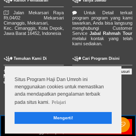
꧁☬ Kantor Pemasaran
꧁☬ Tanya Jawab
Jalan Mekarsari Raya
Untuk Detail terkait
Rt.04/02 Mekarsari
program program yang kami
Cimanggis, Mekarsari,
tawarkan, Anda bisa langsung
Kec. Cimanggis, Kota Depok,
menghubungi Customer
Jawa Barat 16452, Indonesia
Service
Jabal Rahmah Tour
melalui kontak yang telah
kami sediakan.
꧁☬ Temukan Kami Di
꧁☬ Cari Program Disini
@jabalrahmahtours
@hajiplusumroh
Situs Program Haji Dan Umroh ini
@jabalrahmahtour
menggunakan cookies untuk memastikan
anda mendapatkan pengalaman terbaik
pada situs kami.
Pelajari
Mengerti!
Program Haji & Umroh Indonesia
Jabal Rahmah Tour And Travel Haji Khusus & Umroh Plus
Cimanggis, Depok, Jawa Barat - Indonesia